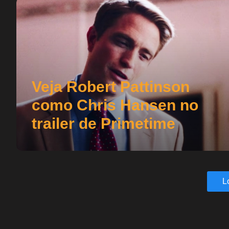
Veja Robert Pattinson
como Chris Hansen no
trailer de Primetime
L