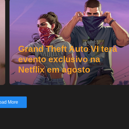
Grand Theft Auto VI terá
evento exclusivo na
Netflix em agosto
oad More