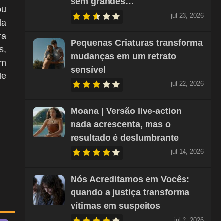
sem grandes…
ou
jul 23, 2026
da
ra
Pequenas Criaturas transforma
s,
mudanças em um retrato
em
sensível
de
jul 22, 2026
Moana | Versão live-action
nada acrescenta, mas o
resultado é deslumbrante
jul 14, 2026
Nós Acreditamos em Vocês:
quando a justiça transforma
vítimas em suspeitos
jul 2, 2026