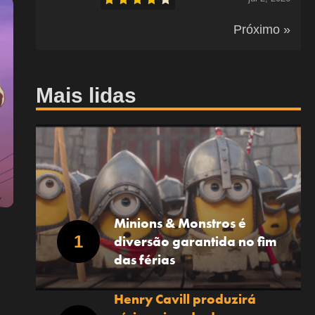
Próximo »
Mais lidas
Minions & Monstros é
diversão garantida no fim
das férias
Henry Cavill produzirá