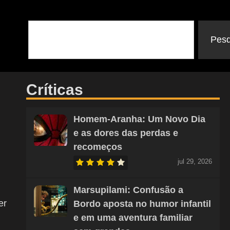
Pesq
Críticas
Homem-Aranha: Um Novo Dia
e as dores das perdas e
recomeços
jul 29, 2026
Marsupilami: Confusão a
er
Bordo aposta no humor infantil
e em uma aventura familiar