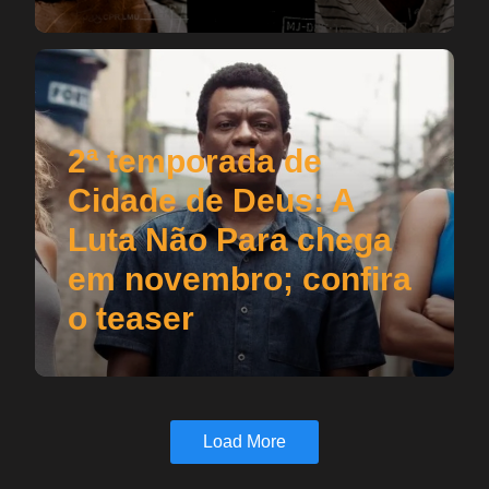
2ª temporada de
Cidade de Deus: A
Luta Não Para chega
em novembro; confira
o teaser
Load More