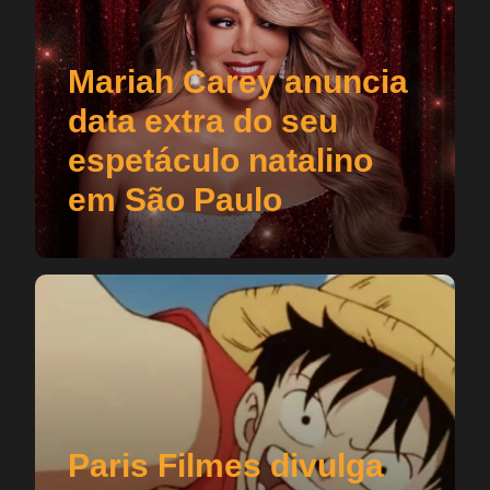
Mariah Carey anuncia
data extra do seu
espetáculo natalino
em São Paulo
Paris Filmes divulga