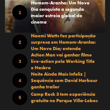
Homem-Aranha: Um Novo
Dia conquista a segunda
maior estreia global do
cinema
Naomi Watts faz participação
surpresa em Homem-Aranha:
Um Novo Dia; entenda
Action Man vai ganhar filme
live-action pela Working Title
e Hasbro
Noite Ainda Mais Infeliz |
Sequência com David Harbour
ganha trailer
Camp Rock 3 tem experiência
gratuita no Parque Villa-Lobos