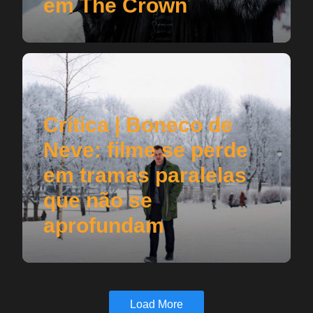
em The Crown
Crítica | Boneco de
Neve: filme se perde
em tramas paralelas
que não se
aprofundam
Load More