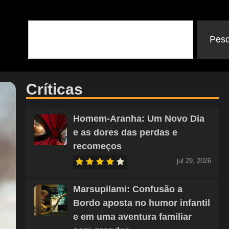
Pesq
Críticas
Homem-Aranha: Um Novo Dia
e as dores das perdas e
recomeços
jul 29, 2026
Marsupilami: Confusão a
Bordo aposta no humor infantil
e em uma aventura familiar