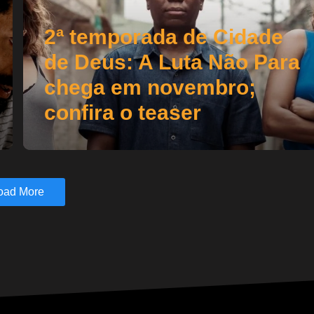
2ª temporada de Cidade
de Deus: A Luta Não Para
chega em novembro;
confira o teaser
oad More