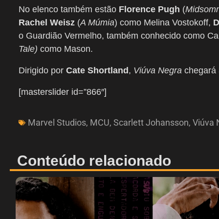
No elenco também estão
Florence Pugh
(
Midsomm
Rachel Weisz
(
A Múmia
) como Melina Vostokoff,
D
o Guardião Vermelho, também conhecido como Ca
Tale)
como Mason.
Dirigido por
Cate Shortland
,
Viúva Negra
chegará 
[masterslider id=”866″]
Marvel Studios
,
MCU
,
Scarlett Johansson
,
Viúva 
Conteúdo relacionado