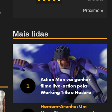
Próximo »
,
Mais lidas
Action Man vai ganhar
filme live-action pela
Working Title e Hasbro
Homem-Aranha: Um