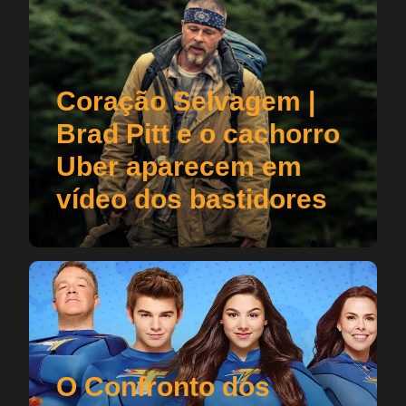
Coração Selvagem |
Brad Pitt e o cachorro
Uber aparecem em
vídeo dos bastidores
O Confronto dos