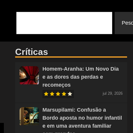
Pesq
Críticas
Homem-Aranha: Um Novo Dia
e as dores das perdas e
recomeços
jul 29, 2026
Marsupilami: Confusão a
Bordo aposta no humor infantil
e em uma aventura familiar