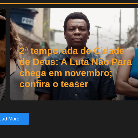
2ª temporada de Cidade
de Deus: A Luta Não Para
chega em novembro;
confira o teaser
oad More