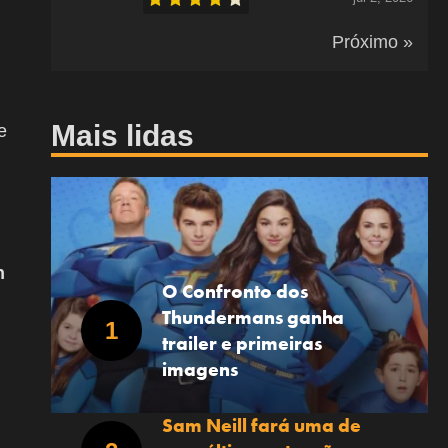
Próximo »
Mais lidas
e
n
O Confronto dos
Thundermans ganha
trailer e primeiras
imagens
Sam Neill fará uma de