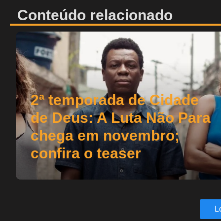
Conteúdo relacionado
2ª temporada de Cidade
de Deus: A Luta Não Para
chega em novembro;
confira o teaser
L