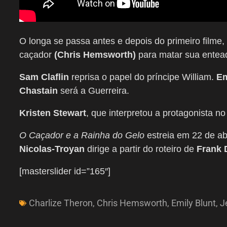
O longa se passa antes e depois do primeiro film
caçador
(Chris Hemsworth)
para matar sua entea
Sam Claflin
reprisa o papel do príncipe William.
Em
Chastain
será a Guerreira.
Kristen Stewart
, que interpretou a protagonista no
O Caçador e a Rainha do Gelo
estreia em 22 de ab
Nicolas-Troyan
dirige a partir do roteiro de
Frank 
[masterslider id=”165″]
Charlize Theron
,
Chris Hemsworth
,
Emily Blunt
,
J