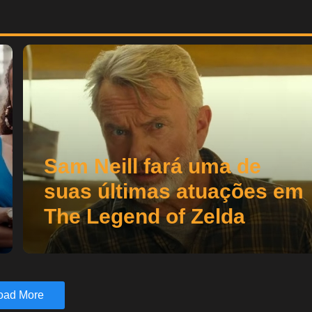
Sam Neill fará uma de
suas últimas atuações em
The Legend of Zelda
oad More