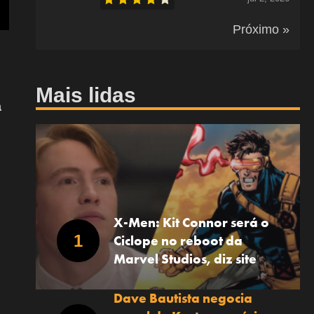
Próximo »
Mais lidas
a
X-Men: Kit Connor será o
Ciclope no reboot da
Marvel Studios, diz site
Dave Bautista negocia