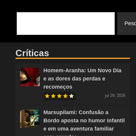
Pesq
Críticas
Homem-Aranha: Um Novo Dia
e as dores das perdas e
recomeços
jul 29, 2026
Marsupilami: Confusão a
Bordo aposta no humor infantil
e em uma aventura familiar