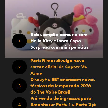
Bob’s amplia parceria com
Hello Kitty e lança Copo
Surpresa com mini pelúcias
Paris Filmes divulga novo
cartaz oficial de Coyote Vs.
Acme
Disney+ e SBT anunciam novos
técnicos da temporada 2026
do The Voice Brasil
Pré venda de ingressos para
Amanhecer Parte 1 e Parte 2 já