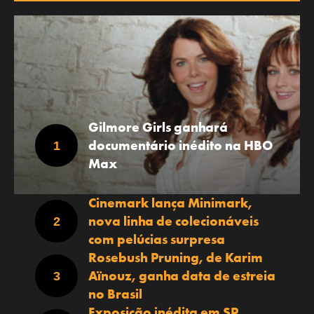
Gilmore Girls ganhará
documentário inédito na HBO
Max
Cinemark lança Minimark,
nova linha de colecionáveis
com pelúcias surpresa
Rosebush Pruning, de Karim
Aïnouz, ganha data de estreia
no Brasil
Exposição inédita em SP