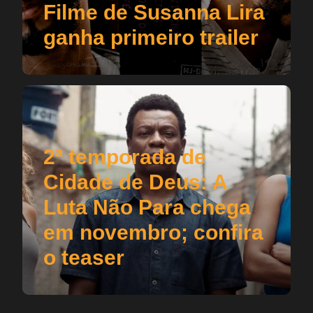
Filme de Susanna Lira
ganha primeiro trailer
2ª temporada de
Cidade de Deus: A
Luta Não Para chega
em novembro; confira
o teaser