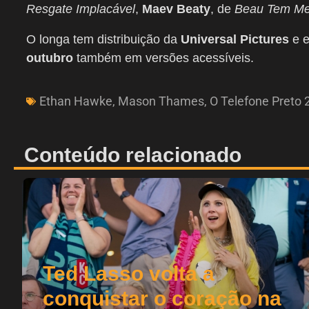
Resgate Implacável
,
Maev Beaty
, de
Beau Tem M
O longa tem distribuição da
Universal Pictures
e 
outubro
também em versões acessíveis.
Ethan Hawke
,
Mason Thames
,
O Telefone Preto 
Conteúdo relacionado
Ted Lasso volta a
conquistar o coração na