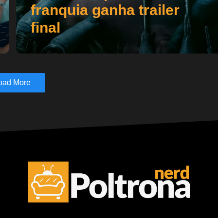
franquia ganha trailer
final
oad More