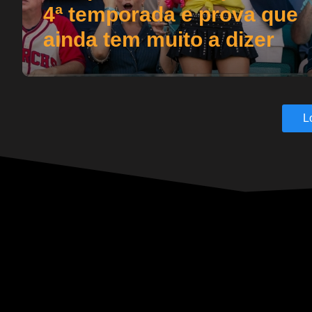
4ª temporada e prova que
ainda tem muito a dizer
L