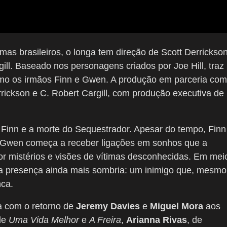
mas brasileiros, o longa tem direção de Scott Derrickso
gill. Baseado nos personagens criados por Joe Hill, traz
o os irmãos Finn e Gwen. A produção em parceria com
ickson e C. Robert Cargill, com produção executiva de
 Finn e a morte do Sequestrador. Apesar do tempo, Finn
o Gwen começa a receber ligações em sonhos que a
 mistérios e visões de vítimas desconhecidas. Em mei
ma presença ainda mais sombria: um inimigo que, mesmo
nca.
 com o retorno de
Jeremy Davies
e
Miguel Mora
aos
de
Uma Vida Melhor
e
A Freira
,
Arianna Rivas
, de