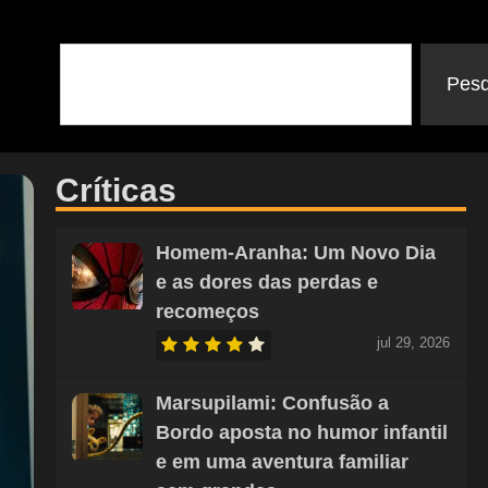
Pesq
Críticas
Homem-Aranha: Um Novo Dia
e as dores das perdas e
recomeços
jul 29, 2026
Marsupilami: Confusão a
Bordo aposta no humor infantil
e em uma aventura familiar