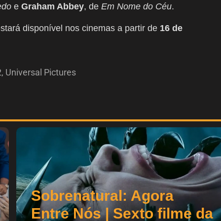
edo
e
Graham Abbey
, de
Em Nome do Céu
.
estará disponível nos cinemas a partir de
16 de
2
,
Universal Pictures
Sobrenatural: Agora
Entre Nós | Sexto filme da