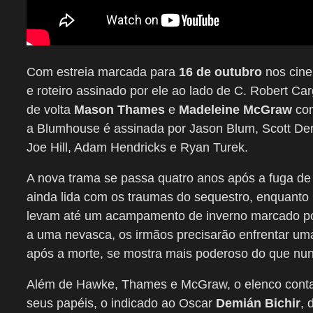
Com estreia marcada para
16 de outubro
nos cine
e roteiro assinado por ele ao lado de C. Robert Car
de volta
Mason Thames
e
Madeleine McGraw
com
a Blumhouse é assinada por Jason Blum, Scott Derr
Joe Hill, Adam Hendricks e Ryan Turek.
A nova trama se passa quatro anos após a fuga de
ainda lida com os traumas do sequestro, enquant
levam até um acampamento de inverno marcado por
a uma nevasca, os irmãos precisarão enfrentar u
após a morte, se mostra mais poderoso do que nu
Além de Hawke, Thames e McGraw, o elenco conta
seus papéis, o indicado ao Oscar
Demián Bichir
, 