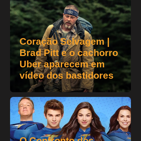
Coração Selvagem |
Brad Pitt e o cachorro
Uber aparecem em
vídeo dos bastidores
O Confronto dos