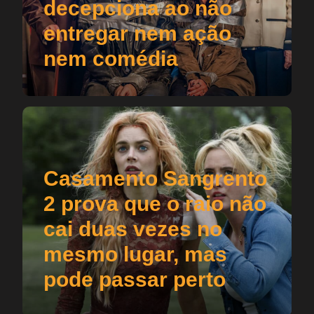
decepciona ao não
entregar nem ação
nem comédia
Casamento Sangrento
2 prova que o raio não
cai duas vezes no
mesmo lugar, mas
pode passar perto