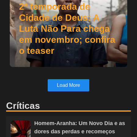
2ª temporada de
Cidade de Deus: A
Luta Não Para chega
em novembro; confira
o teaser
Load More
Críticas
Homem-Aranha: Um Novo Dia e as
dores das perdas e recomeços