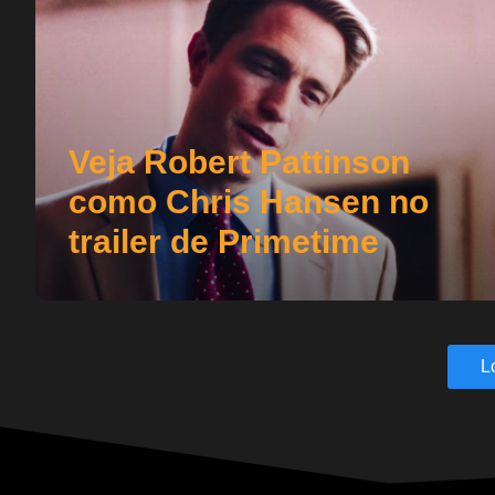
Veja Robert Pattinson
como Chris Hansen no
trailer de Primetime
L