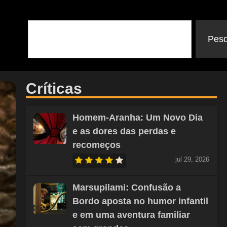
Pesq
Críticas
Homem-Aranha: Um Novo Dia
e as dores das perdas e
recomeços
jul 29, 2026
Marsupilami: Confusão a
Bordo aposta no humor infantil
e em uma aventura familiar