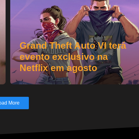
Grand Theft Auto VI terá
evento exclusivo na
Netflix em agosto
oad More