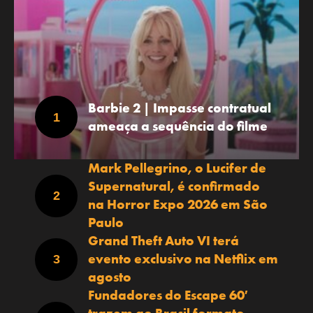
Barbie 2 | Impasse contratual
ameaça a sequência do filme
Mark Pellegrino, o Lucifer de
Supernatural, é confirmado
na Horror Expo 2026 em São
Paulo
Grand Theft Auto VI terá
evento exclusivo na Netflix em
agosto
Fundadores do Escape 60′