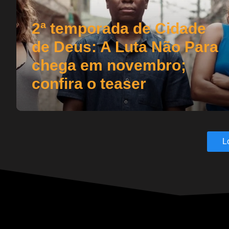
2ª temporada de Cidade
de Deus: A Luta Não Para
chega em novembro;
confira o teaser
L