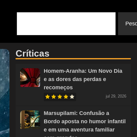
Pesq
Críticas
Homem-Aranha: Um Novo Dia
e as dores das perdas e
recomeços
jul 29, 2026
Marsupilami: Confusão a
Bordo aposta no humor infantil
e em uma aventura familiar