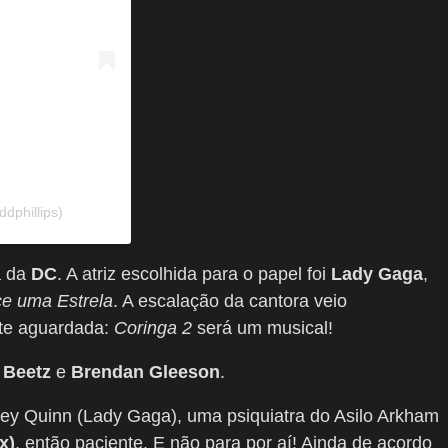
dphillips)
ã da
DC
. A atriz escolhida para o papel foi
Lady Gaga
,
e uma Estrela
. A escalação da cantora veio
te aguardada:
Coringa 2
será um musical!
 Beetz
e
Brendan Gleeson
.
ley Quinn (Lady Gaga), uma psiquiatra do Asilo Arkham
x)
, então paciente. E não para por aí! Ainda de acordo