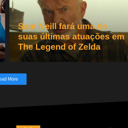
Sam Neill fará uma de
suas últimas atuações em
The Legend of Zelda
oad More