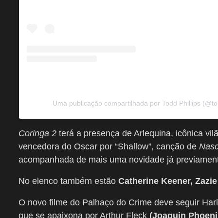
Uma publicação compartilhada por Todd Phillips (@tod
Coringa 2
terá a presença de Arlequina, icônica vil
vencedora do Oscar por “Shallow”, canção de
Nasc
acompanhada de mais uma novidade já previamen
No elenco também estão
Catherine Keener,
Zazie
O novo filme do Palhaço do Crime deve seguir Har
que se apaixona por Arthur Fleck
(Joaquin Phoeni