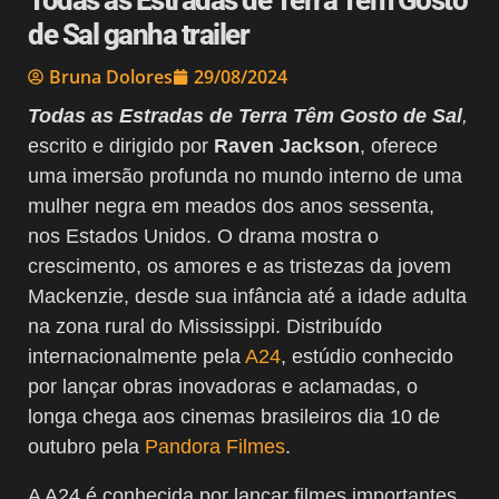
Todas as Estradas de Terra Têm Gosto
de Sal ganha trailer
Bruna Dolores
29/08/2024
Todas as Estradas de Terra Têm Gosto de Sal
,
escrito e dirigido por
Raven Jackson
, oferece
uma imersão profunda no mundo interno de uma
mulher negra em meados dos anos sessenta,
nos Estados Unidos. O drama mostra o
crescimento, os amores e as tristezas da jovem
Mackenzie, desde sua infância até a idade adulta
na zona rural do Mississippi. Distribuído
internacionalmente pela
A24
, estúdio conhecido
por lançar obras inovadoras e aclamadas, o
longa chega aos cinemas brasileiros dia 10 de
outubro pela
Pandora Filmes
.
A A24 é conhecida por lançar filmes importantes