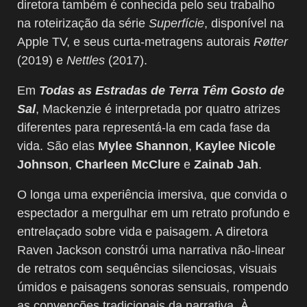
diretora também é conhecida pelo seu trabalho
na roteirização da série
Superfície
, disponível na
Apple TV, e seus curta-metragens autorais
Røtter
(2019) e
Nettles
(2017).
Em
Todas as Estradas de Terra Têm Gosto de
Sal
, Mackenzie é interpretada por quatro atrizes
diferentes para representá-la em cada fase da
vida. São elas
Mylee Shannon
,
Kaylee Nicole
Johnson
,
Charleen McClure
e
Zainab Jah
.
O longa uma experiência imersiva, que convida o
espectador a mergulhar em um retrato profundo e
entrelaçado sobre vida e paisagem. A diretora
Raven Jackson constrói uma narrativa não-linear
de retratos com sequências silenciosas, visuais
úmidos e paisagens sonoras sensuais, rompendo
as convenções tradicionais da narrativa. À