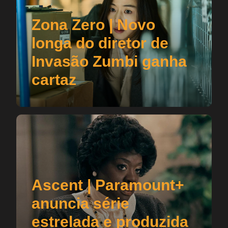
Zona Zero | Novo
longa do diretor de
Invasão Zumbi ganha
cartaz
Ascent | Paramount+
anuncia série
estrelada e produzida