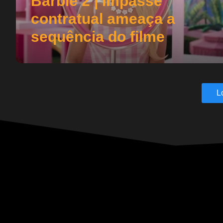
Barbie 2 | Impasse
contratual ameaça a
sequência do filme
L