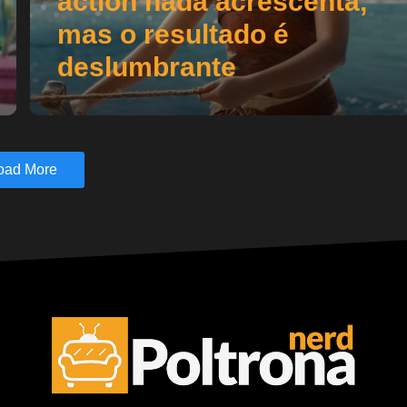
action nada acrescenta,
mas o resultado é
deslumbrante
oad More