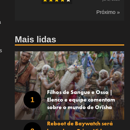
Próximo »
a
Mais lidas
s
Filhos de Sangue e Osso |
Elenco e equipe comentam
sobre o mundo de Orïsha
Reboot de Baywatch será