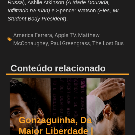
Russ
a), Ashlie Atkinson
(A Idade Dourada,
Infiltrado na Klan)
e Spencer Watson
(Eles, Mr.
Student Body President
).
America Ferrera
,
Apple TV
,
Matthew
McConaughey
,
Paul Greengrass
,
The Lost Bus
Conteúdo relacionado
Gonzaguinha, Da
Maior Liberdade |