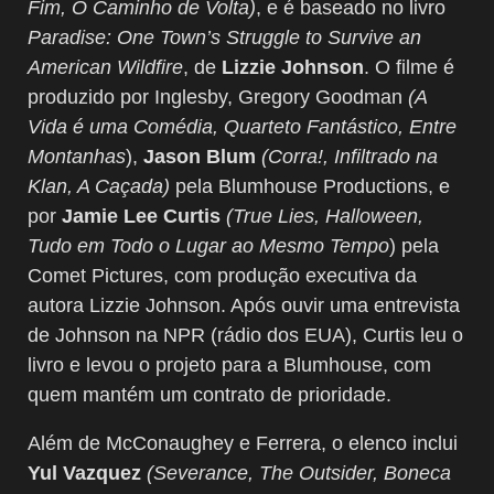
Fim, O Caminho de Volta)
, e é baseado no livro
Paradise: One Town’s Struggle to Survive an
American Wildfire
, de
Lizzie Johnson
. O filme é
produzido por Inglesby, Gregory Goodman
(A
Vida é uma Comédia, Quarteto Fantástico, Entre
Montanhas
),
Jason Blum
(Corra!, Infiltrado na
Klan, A Caçada)
pela Blumhouse Productions, e
por
Jamie Lee Curtis
(True Lies, Halloween,
Tudo em Todo o Lugar ao Mesmo Tempo
) pela
Comet Pictures, com produção executiva da
autora Lizzie Johnson. Após ouvir uma entrevista
de Johnson na NPR (rádio dos EUA), Curtis leu o
livro e levou o projeto para a Blumhouse, com
quem mantém um contrato de prioridade.
Além de McConaughey e Ferrera, o elenco inclui
Yul Vazquez
(Severance, The Outsider, Boneca