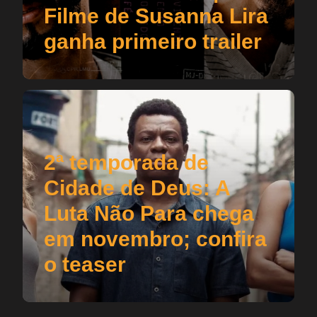
Filme de Susanna Lira
ganha primeiro trailer
2ª temporada de
Cidade de Deus: A
Luta Não Para chega
em novembro; confira
o teaser