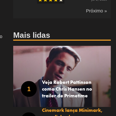
Próximo »
Mais lidas
io
Veja Robert Pattinson
como Chris Hansen no
trailer de Primetime
Cinemark lança Minimark,