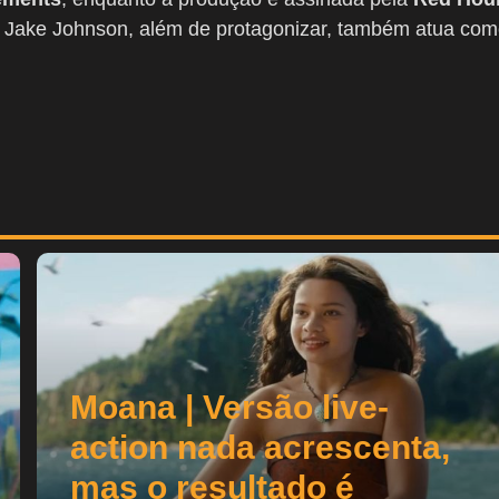
. Jake Johnson, além de protagonizar, também atua co
Moana | Versão live-
action nada acrescenta,
mas o resultado é