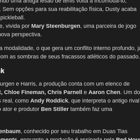
do uma antiga lesão de tênis volta a incomodá-lo,
. Sem opções para sua reabilitação física, Dusty acaba
ickleball.
, vivida por
Mary Steenburgen
, uma parceira de jogo
nova perspectiva.
modalidade, o que gera um conflito interno profundo, j
 com as sombras de seus fracassos atléticos do passado.
nk
burgen e Harris, a produção conta com um elenco de
, Chloe Fineman, Chris Parnell
e
Aaron Chen
. Um do
s real, como
Andy Roddick
, que interpreta o antigo rival
 ator e produtor
Ben Stiller
também faz uma
eenbaum
, conhecido por seu trabalho em Duas Tias
ements
, enquanto a produção é assinada pela
Red Hou