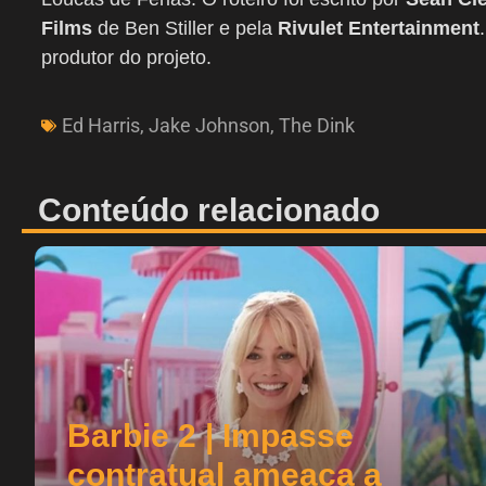
Films
de Ben Stiller e pela
Rivulet Entertainment
produtor do projeto.
Ed Harris
,
Jake Johnson
,
The Dink
Conteúdo relacionado
Barbie 2 | Impasse
contratual ameaça a