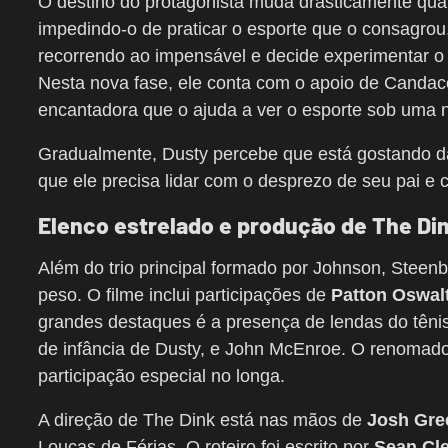
O destino do protagonista muda drasticamente quan
impedindo-o de praticar o esporte que o consagrou
recorrendo ao impensável e decide experimentar o p
Nesta nova fase, ele conta com o apoio de Candace
encantadora que o ajuda a ver o esporte sob uma 
Gradualmente, Dusty percebe que está gostando da 
que ele precisa lidar com o desprezo de seu pai e
Elenco estrelado e produção de The Di
Além do trio principal formado por Johnson, Steen
peso. O filme inclui participações de
Patton Oswalt
grandes destaques é a presença de lendas do têni
de infância de Dusty, e John McEnroe. O renomado
participação especial no longa.
A direção de The Dink está nas mãos de
Josh Gr
Loucas de Férias. O roteiro foi escrito por
Sean Cl