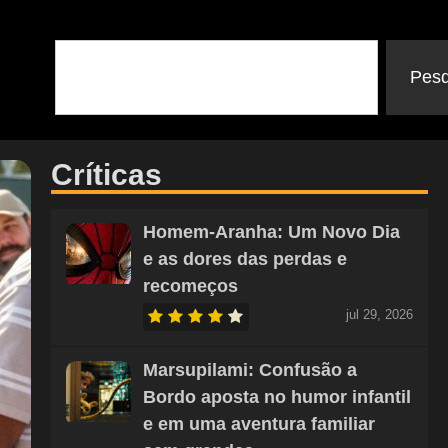
Pesq
Críticas
Homem-Aranha: Um Novo Dia
e as dores das perdas e
recomeços
jul 29, 2026
Marsupilami: Confusão a
Bordo aposta no humor infantil
e em uma aventura familiar