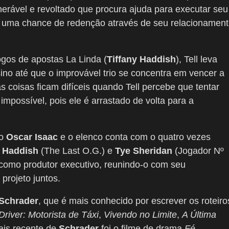
nerável e revoltado que procura ajuda para executar seu
 vê uma chance de redenção através de seu relacionamen
ogos de apostas La Linda (
Tiffany Haddish
), Tell leva
ino até que o improvável trio se concentra em vencer a
 coisas ficam difíceis quando Tell percebe que tentar
impossível, pois ele é arrastado de volta para a
ro
Oscar Isaac
e o elenco conta com o quatro vezes
y Haddish
(The Last O.G.) e
Tye Sheridan
(Jogador Nº
 como produtor executivo, reunindo-o com seu
projeto juntos.
 Schrader
, que é mais conhecido por escrever os roteiro
Driver: Motorista de Táxi
,
Vivendo no Limite
,
A Última
ais recente de
Schrader
foi o filme de drama
Fé