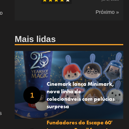
Próximo »
to
Mais lidas
Cinemark lança Minimark,
nova linha de
colecionáveis com pelúcias
surpresa
s
Fundadores do Escape 60′