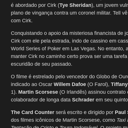
é abordado por Cirk (
Tye Sheridan
), um jovem vul
plano de vingança contra um coronel militar. Tell
com Cirk.
Conquistando o apoio da misteriosa financista de j
Cirk com ele pela estrada, indo de cassino em cass
World Series of Poker em Las Vegas. No entanto, as
manter Cirk no caminho certo prova ser uma tarefa 
escuridão de seu passado.
O filme é estrelado pelo vencedor do Globo de Ou
indicado ao Oscar
Willem Dafoe
(O Farol),
Tiffan
1).
Martin Scorsese
(O Irlandês) assinou contrato
colaborador de longa data
Schrader
em seu quinto 
The Card Counter
será escrito e dirigido por
Paul
dos filmes icônicos de Martin Scorsese, como
Taxi 
Tentação de Cristo
e
Touro Indomável.
O projeto m