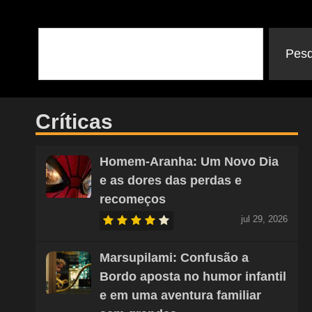
Pesq
Críticas
Homem-Aranha: Um Novo Dia
e as dores das perdas e
recomeços
jul 29, 2026
Marsupilami: Confusão a
Bordo aposta no humor infantil
e em uma aventura familiar