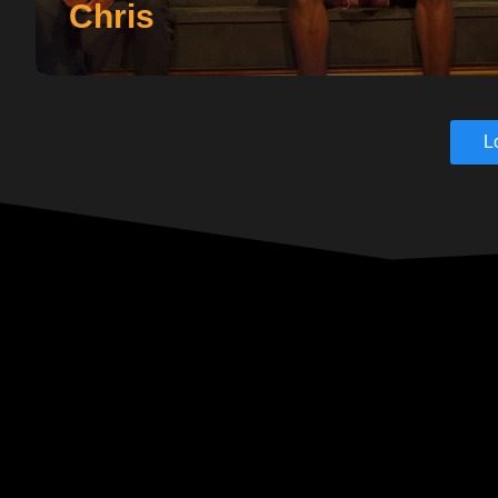
Chris
L