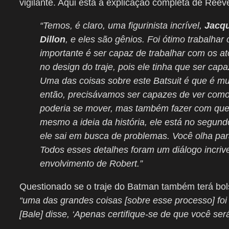
vigilante. Aqui está a explicação completa de Reev
“Temos, é claro, uma figurinista incrível,
Jacqu
Dillon
, e eles são gênios. Foi ótimo trabalha
importante é ser capaz de trabalhar com os a
no design do traje, pois ele tinha que ser capa
Uma das coisas sobre este Batsuit é que é mui
então, precisávamos ser capazes de ver como 
poderia se mover, mas também fazer com que 
mesmo a ideia da história, ele está no segundo
ele sai em busca de problemas. Você olha par
Todos esses detalhes foram um diálogo incrive
envolvimento de Robert.”
Questionado se o traje do Batman também terá bol
“uma das grandes coisas [sobre esse processo] fo
[Bale] disse, ‘Apenas certifique-se de que você ser