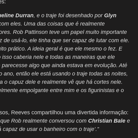
es:
eline Durran
, e o traje foi desenhado por
Glyn
r com eles. Uma das coisas que é realmente
tores. Rob Pattinson teve um papel muito importante
z de usá-lo, ele tinha que ser capaz de lutar com ele.
to prático. A ideia geral é que ele mesmo o fez. E
isso caberia nele e todas as maneiras que ele
parecesse algo que ainda estava em evolução. Até
 ano, então ele está usando o traje todas as noites,
a o capuz dele e realmente vê que há cortes nele.
lmente empolgante entre mim e os figurinistas e o
sos, Reeves compartilhou uma divertida informação:
i que Rob realmente conversou com
Christian Bale
e
á capaz de usar o banheiro com o traje’.”