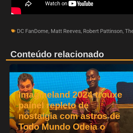
DC FanDome
,
Matt Reeves
,
Robert Pattinson
,
Th
Conteúdo relacionado
Imagineland 2024 trouxe
painel repleto de
nostalgia com astros de
Todo Mundo Odeia o