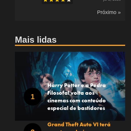
Próximo »
Mais lidas
Harry Potter e a Pedra
Filosofal volta aos
cinemas com conteúdo
especial de bastidores
Grand Theft Auto VI terá