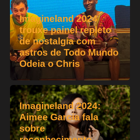
Imagineland 2024
trouxe painel repleto
de nostalgia com
astros de Todo Mundo
Odeia o Chris
Imagineland 2024:
Aimee Garcia fala
sobre
reconhecimento,