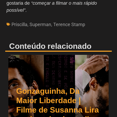
gostaria de
“começar a filmar o mais rápido
possível”
.
Priscilla
,
Superman
,
Terence Stamp
Conteúdo relacionado
Gonzaguinha, Da
Maior Liberdade |
Filme de Susanna Lira