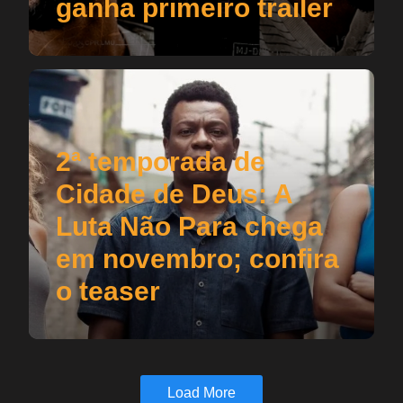
ganha primeiro trailer
2ª temporada de
Cidade de Deus: A
Luta Não Para chega
em novembro; confira
o teaser
Load More