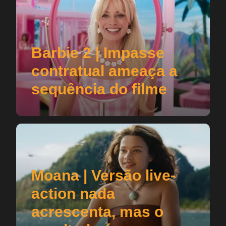
Barbie 2 | Impasse
contratual ameaça a
sequência do filme
Moana | Versão live-
action nada
acrescenta, mas o