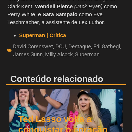
Clark Kent,
Wendell Pierce
(Jack Ryan)
como
Perry White, e
Sara Sampaio
como Eve
Teschmacher, a assistente de Lex Luthor.
Superman | Crítica
David Corenswet
,
DCU
,
Destaque
,
Edi Gathegi
,
James Gunn
,
Milly Alcock
,
Superman
Conteúdo relacionado
Ted Lasso volta a
conquistar o coração