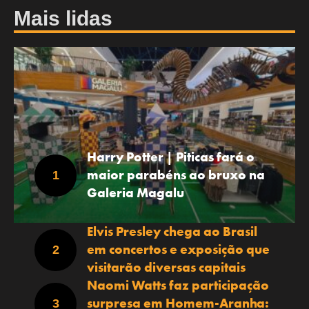
Mais lidas
Harry Potter | Piticas fará o
maior parabéns ao bruxo na
Galeria Magalu
Elvis Presley chega ao Brasil
em concertos e exposição que
visitarão diversas capitais
Naomi Watts faz participação
surpresa em Homem-Aranha: