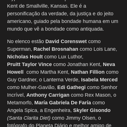
Kent de Smallville, Kansas. Ele é a
personificação da verdade, da justiça e do jeito
americano, guiado pela bondade humana em um
mundo que vê a bondade como antiquada.
No elenco estão
David Corenswet
como
Superman,
Rachel Brosnahan
como Lois Lane,
Nicholas Hoult
como Lux Luthor,
Pruitt
Taylor
Vince
como Jonathan Kent,
Neva
Howell
como Martha Kent,
Nathan Fillion
como
Guy Gardner, o Lanterna Verde,
Isabela Merced
como Mulher-Gavião,
Edi Gathegi
como Senhor
Incrível,
Anthony Carrigan
como Rex Mason, o
Metamorfo,
María Gabriela De Faría
como
Angela Spica, a Engenheira,
Skyler Gisondo
(Santa Clarita Diet)
como Jimmy Olsen, o
fotógrafo do Planeta Diário e melhor amigo de