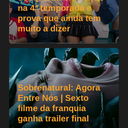
na 4ª temporada e
prova que ainda tem
muito a dizer
Sobrenatural: Agora
Entre Nós | Sexto
filme da franquia
ganha trailer final