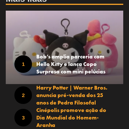
Bob’s amplia parceria com
Hello Kitty e lança Copo
Surpresa com mini pelúcias
Harry Potter | Warner Bros.
anuncia pré-venda dos 25
anos de Pedra Filosofal
Cinépolis promove ação do
Dia Mundial do Homem-
Aranha