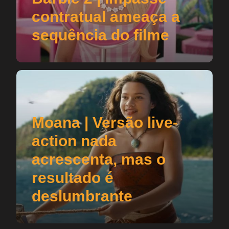
contratual ameaça a
sequência do filme
Moana | Versão live-
action nada
acrescenta, mas o
resultado é
deslumbrante