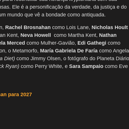
as. Ele é a personificação da verdade, da justiça e do
 um mundo que vê a bondade como antiquada.
n,
Rachel Brosnahan
como Lois Lane,
Nicholas Hoult
an Kent,
Neva Howell
como Martha Kent,
Nathan
ela Merced
como Mulher-Gavião,
Edi Gathegi
como
n, o Metamorfo,
María Gabriela De Faría
como Angela
a Diet)
como Jimmy Olsen, o fotógrafo do Planeta Diári
ck Ryan)
como Perry White, e
Sara Sampaio
como Eve
an para 2027