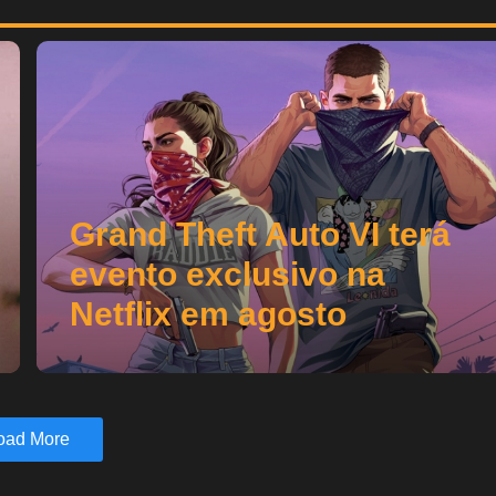
Grand Theft Auto VI terá
evento exclusivo na
Netflix em agosto
oad More