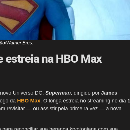
ão/Warner Bros.
 estreia na HBO Max
o novo Universo DC,
Superman
, dirigido por
James
logo da
HBO Max
. O longa estreia no streaming no dia
am revisitar — ou assistir pela primeira vez — a nova
n para reconciliar sua herança kryptoniana com sua