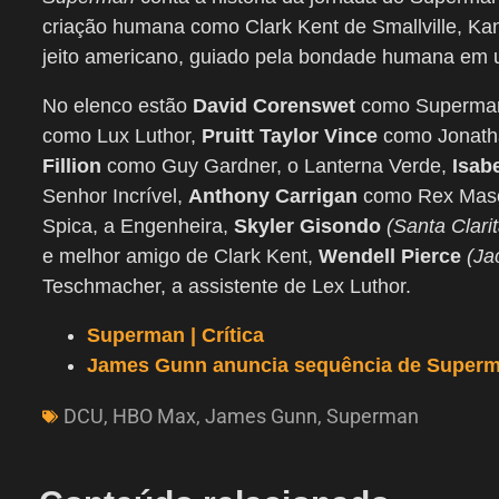
criação humana como Clark Kent de Smallville, Kans
jeito americano, guiado pela bondade humana em
No elenco estão
David Corenswet
como Superma
como Lux Luthor,
Pruitt
Taylor
Vince
como Jonath
Fillion
como Guy Gardner, o Lanterna Verde,
Isab
Senhor Incrível,
Anthony Carrigan
como Rex Maso
Spica, a Engenheira,
Skyler Gisondo
(Santa Clarit
e melhor amigo de Clark Kent,
Wendell Pierce
(Ja
Teschmacher, a assistente de Lex Luthor.
Superman | Crítica
James Gunn anuncia sequência de Superm
DCU
,
HBO Max
,
James Gunn
,
Superman