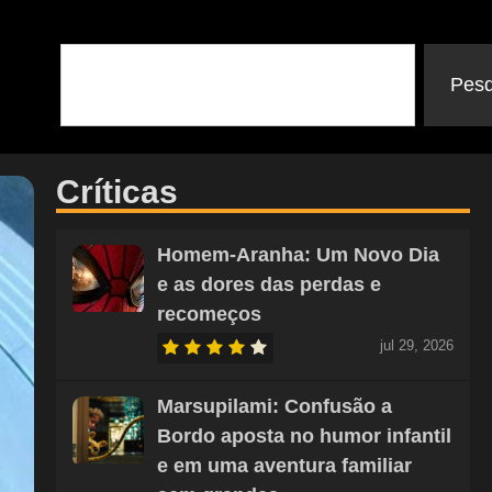
Pesq
Críticas
Homem-Aranha: Um Novo Dia
e as dores das perdas e
recomeços
jul 29, 2026
Marsupilami: Confusão a
Bordo aposta no humor infantil
e em uma aventura familiar