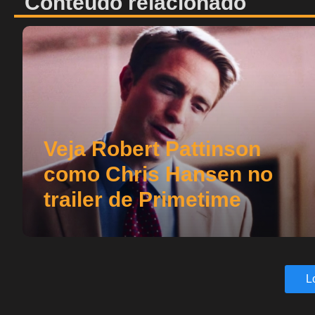
Conteúdo relacionado
Veja Robert Pattinson
como Chris Hansen no
trailer de Primetime
L