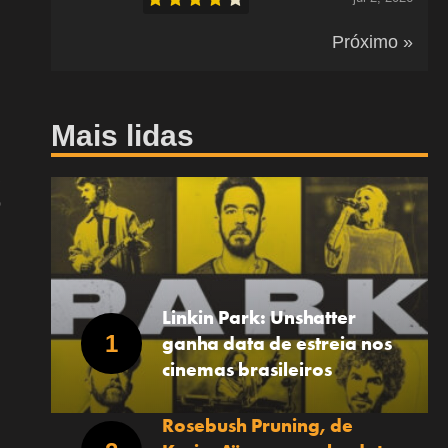
Próximo »
Mais lidas
o
Linkin Park: Unshatter
ganha data de estreia nos
cinemas brasileiros
Rosebush Pruning, de