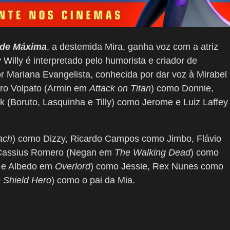
ade Máxima
, a destemida Mira, ganha voz com a atriz
 Willy é interpretado pelo humorista e criador de
r Mariana Evangelista, conhecida por dar voz à Mirabel
dro Volpato (Armin em
Attack on Titan
) como Donnie,
 (Boruto, Lasquinha e Tilly) como Jerome e Luiz Laffey
ach
) como Dizzy, Ricardo Campos como Jimbo, Flávio
, Cassius Romero (Negan em
The Walking Dead
) como
e Albedo em
Overlord
) como Jessie, Rex Nunes como
e Shield Hero
) como o pai da Mia.