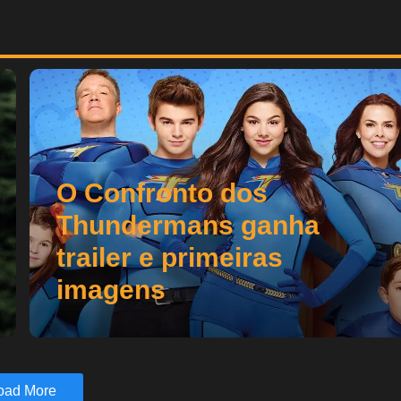
O Confronto dos
Thundermans ganha
trailer e primeiras
imagens
oad More