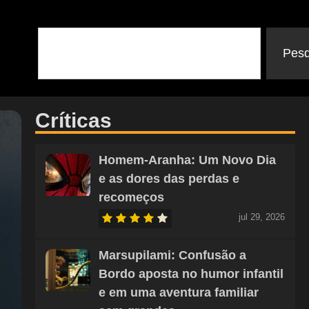
Pesq
Críticas
Homem-Aranha: Um Novo Dia
e as dores das perdas e
recomeços
jul 29, 2026
Marsupilami: Confusão a
Bordo aposta no humor infantil
e em uma aventura familiar