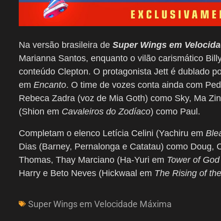
Na versão brasileira de
Super Wings em Velocid
Marianna Santos, enquanto o vilão carismático Billy
conteúdo Clepton. O protagonista Jett é dublado po
em
Encanto
. O time de vozes conta ainda com Pe
Rebeca Zadra (voz de Mia Goth) como Sky, Ma Zink
(Shion em
Cavaleiros do Zodíaco
) como Paul.
Completam o elenco Letícia Celini (Yachiru em
Ble
Dias (Barney, Pernalonga e Catatau) como Doug
Thomas, Thay Marciano (Ha-Yuri em
Tower of God
Harry e Beto Neves (Hickwaal em
The Rising of th
Super Wings em Velocidade Máxima