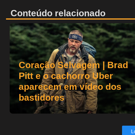
Conteúdo relacionado
Coração Selvagem | Brad
Pitt e o cachorro Uber
aparecem em vídeo dos
bastidores
L