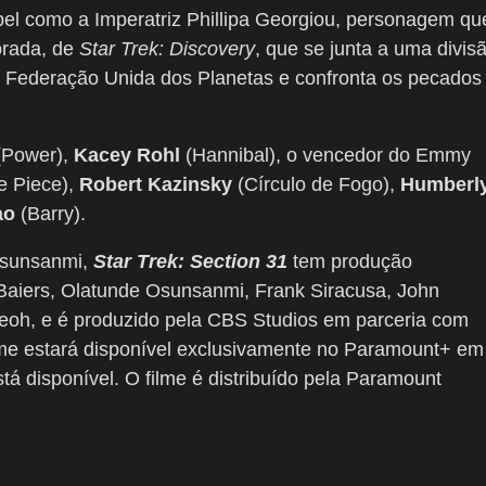
apel como a Imperatriz Phillipa Georgiou, personagem qu
porada, de
Star Trek: Discovery
, que se junta a uma divis
 a Federação Unida dos Planetas e confronta os pecados
Power),
Kacey Rohl
(Hannibal), o vencedor do Emmy
 Piece),
Robert Kazinsky
(Círculo de Fogo),
Humberl
ao
(Barry).
Osunsanmi,
Star Trek: Section 31
tem produção
Baiers, Olatunde Osunsanmi, Frank Siracusa, John
eoh, e é produzido pela CBS Studios em parceria com
lme estará disponível exclusivamente no Paramount+ em
tá disponível. O filme é distribuído pela Paramount