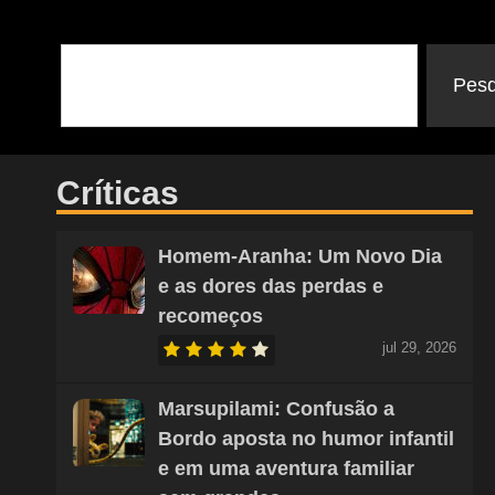
Pesq
Críticas
Homem-Aranha: Um Novo Dia
e as dores das perdas e
recomeços
jul 29, 2026
Marsupilami: Confusão a
Bordo aposta no humor infantil
e em uma aventura familiar