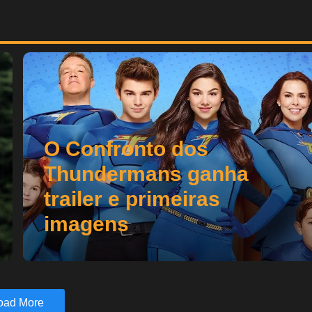
O Confronto dos
Thundermans ganha
trailer e primeiras
imagens
oad More