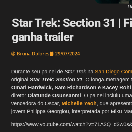
D
Star Trek: Section 31 |
ganha trailer
Bruna Dolores
29/07/2024
Durante seu painel de
Star Trek
na
San Diego Com
original
Star Trek: Section 31
. O longa-metragem 
Omari Hardwick, Sam Richardson e Kacey Rohl
diretor
Olatunde Osunsanmi
. O painel incluiu um
vencedora do Oscar,
Michelle Yeoh
, que apresent
jovem Philippa Georgiou, interpretada por Miku Mar
https://www.youtube.com/watch?v=71A3Q_d3w0s&