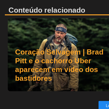
Conteúdo relacionado
Coração Selvagem | Brad
Pitt e o cachorro Uber
aparecem em vídeo dos
bastidores
L