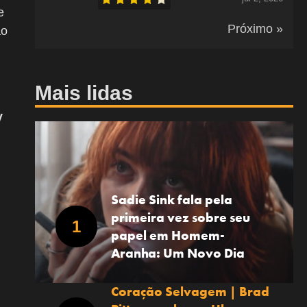
e
Próximo »
ão
Mais lidas
y
Sadie Sink fala pela
primeira vez sobre seu
papel em Homem-
Aranha: Um Novo Dia
Coração Selvagem | Brad