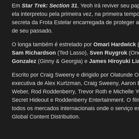
Em
Star Trek: Section 31
, Yeoh irá reviver seu p
ela interpretou pela primeira vez, na primeira tem
secreta da Frota Estelar encarregada de proteger
de seu passado.
O longa
também é estrelado por
Omari Hardwick
(
Sam Richardson
(Ted Lasso),
Sven Ruygrok
(One
Gonzalez
(Ginny & Georgia) e
James Hiroyuki Li
Escrito por Craig Sweeny e dirigido por Olatunde 
executiva de Alex Kurtzman, Craig Sweeny, Aaron 
Weber, Rod Roddenberry, Trevor Roth e Michelle Y
Secret Hideout e Roddenberry Entertainment. O fi
todos os mercados internacionais onde o serviço es
Global Content Distribution.