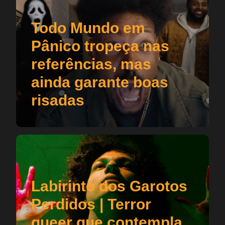
Todo Mundo em
Pânico tropeça nas
referências, mas
ainda garante boas
risadas
Labirinto dos Garotos
Perdidos | Terror
queer que contempla