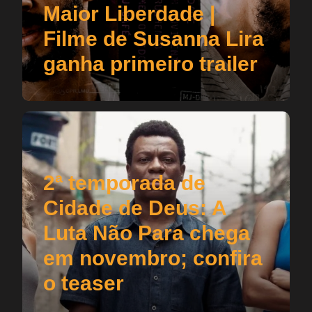
Maior Liberdade |
Filme de Susanna Lira
ganha primeiro trailer
2ª temporada de
Cidade de Deus: A
Luta Não Para chega
em novembro; confira
o teaser