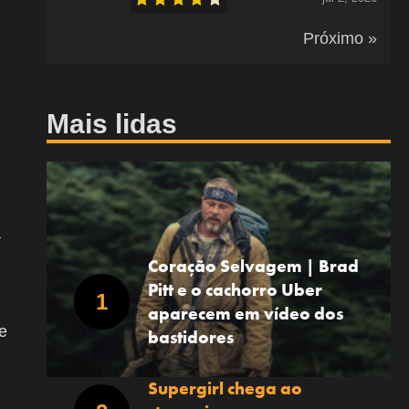
Próximo »
Mais lidas
a
Coração Selvagem | Brad
Pitt e o cachorro Uber
aparecem em vídeo dos
e
bastidores
Supergirl chega ao