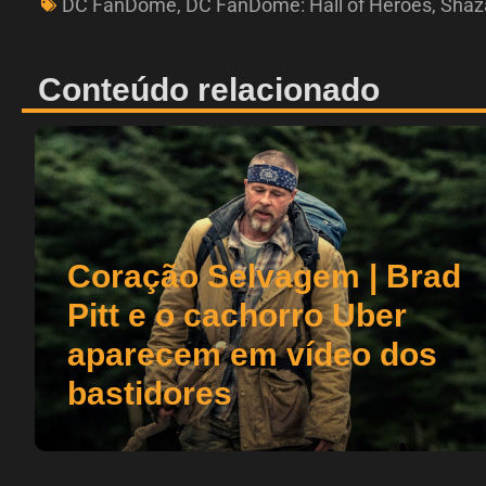
DC FanDome
,
DC FanDome: Hall of Heroes
,
Shaz
Conteúdo relacionado
Coração Selvagem | Brad
Pitt e o cachorro Uber
aparecem em vídeo dos
bastidores