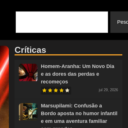
Pesq
Críticas
Homem-Aranha: Um Novo Dia
e as dores das perdas e
recomeços
jul 29, 2026
Marsupilami: Confusão a
Bordo aposta no humor infantil
e em uma aventura familiar