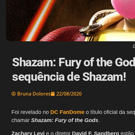
D
Shazam: Fury of the Gods
sequência de Shazam!
Bruna Dolores
22/08/2020
Foi revelado no
DC FanDome
o título oficial da s
chamar
Shazam: Fury of the Gods
.
Zachary Levi
e o diretor
David F. Sandberg
estão 