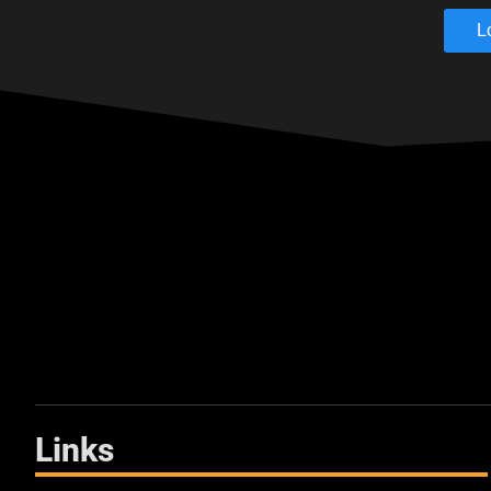
L
Links