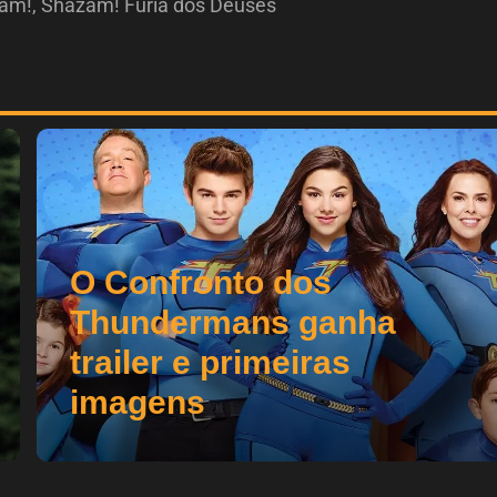
am!
,
Shazam! Fúria dos Deuses
O Confronto dos
Thundermans ganha
trailer e primeiras
imagens