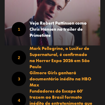
Veja Robert Pattinson como
Chris Hansen no trailer de
Primetime
Mark Pellegrino, o Lucifer de
Supernatural, é confirmado
na Horror Expo 2026 em São
Paulo
Gilmore Girls ganhará
documentário inédito na HBO
Max
Fundadores do Escape 60′
trazem ao Brasil formato
inédito de entretenimento que