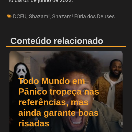
no dia 02 de junho de 2023.
DCEU
,
Shazam!
,
Shazam! Fúria dos Deuses
Conteúdo relacionado
Todo Mundo em
Pânico tropeça nas
referências, mas
ainda garante boas
risadas