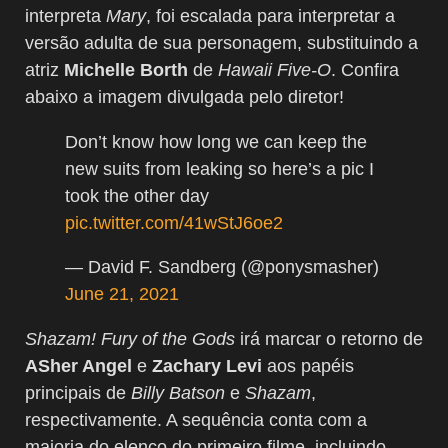
interpreta
Mary
, foi escalada para interpretar a
versão adulta de sua personagem, substituindo a
atriz
Michelle Borth
de
Hawaii Five-O
. Confira
abaixo a imagem divulgada pelo diretor!
Don’t know how long we can keep the
new suits from leaking so here’s a pic I
took the other day
pic.twitter.com/41wStJ6oe2
— David F. Sandberg (@ponysmasher)
June 21, 2021
Shazam! Fury of the Gods
irá marcar o retorno de
ASher Angel
e
Zachary Levi
aos papéis
principais de
Billy Batson
e
Shazam
,
respectivamente. A sequência conta com a
maioria do elenco do primeiro filme, incluindo