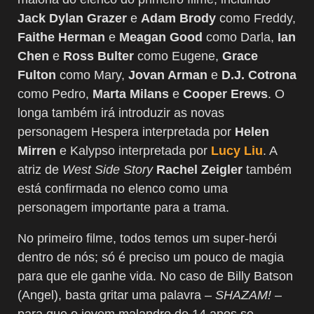
Jack Dylan Grazer
e
Adam Brody
como Freddy,
Faithe Herman
e
Meagan Good
como Darla,
Ian
Chen
e
Ross Bulter
como Eugene,
Grace
Fulton
como Mary,
Jovan Arman
e
D.J. Cotrona
como Pedro,
Marta Milans
e
Cooper Erews
. O
longa também irá introduzir as novas
personagem Hespera interpretada por
Helen
Mirren
e Kalypso interpretada por
Lucy Liu
. A
atriz de
West Side Story
Rachel Zeigler
também
está confirmada no elenco como uma
personagem importante para a trama.
No primeiro filme, todos temos um super-herói
dentro de nós; só é preciso um pouco de magia
para que ele ganhe vida. No caso de Billy Batson
(Angel), basta gritar uma palavra –
SHAZAM!
–
para que o jovem malandro de 14 anos se