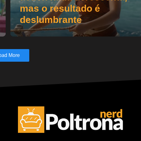
mas o resultado é
deslumbrante
oad More