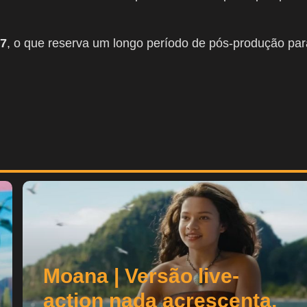
27
, o que reserva um longo período de pós-produção par
Moana | Versão live-
action nada acrescenta,