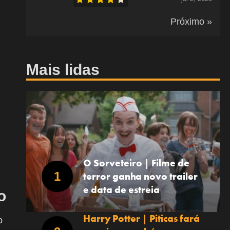
Próximo »
Mais lidas
O Sorveteiro | Filme de
terror ganha novo trailer
e data de estreia
o
Harry Potter | Piticas fará
o