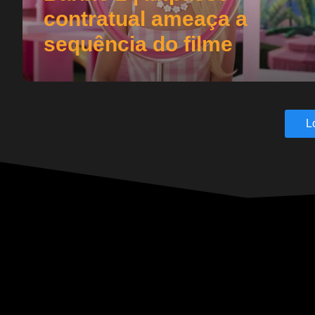
contratual ameaça a
sequência do filme
L