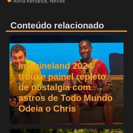
Anna Kendrick
,
Netflix
Conteúdo relacionado
Imagineland 2024
trouxe painel repleto
de nostalgia com
astros de Todo Mundo
Odeia o Chris