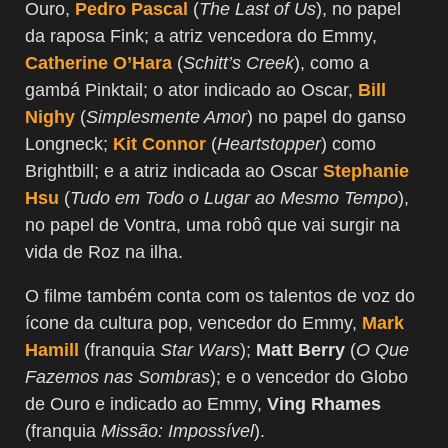
Ouro,
Pedro Pascal
(
The Last of Us
), no papel
da raposa Fink; a atriz vencedora do Emmy,
Catherine O’Hara
(
Schitt’s Creek
), como a
gambá Pinktail; o ator indicado ao Oscar,
Bill
Nighy
(
Simplesmente Amor
) no papel do ganso
Longneck;
Kit Connor
(
Heartstopper
) como
Brightbill; e a atriz indicada ao Oscar
Stephanie
Hsu
(
Tudo em Todo o Lugar ao Mesmo Tempo
),
no papel de Vontra, uma robô que vai surgir na
vida de Roz na ilha.
O filme também conta com os talentos de voz do
ícone da cultura pop, vencedor do Emmy,
Mark
Hamill
(franquia
Star Wars
);
Matt Berry
(
O Que
Fazemos nas Sombras
); e o vencedor do Globo
de Ouro e indicado ao Emmy,
Ving Rhames
(franquia
Missão: Impossível
).