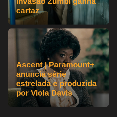
Invasão Zumbi ganha
cartaz
Ascent | Paramount+
anuncia série
estrelada e produzida
por Viola Davis