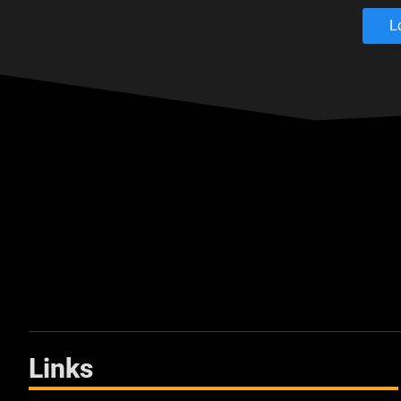
L
Links