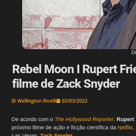
D
Rebel Moon I Rupert Fri
filme de Zack Snyder
Wellington Ricelli
02/03/2022
De acordo com o
The Hollywood Reporter
,
Rupert 
próximo filme de ação e ficção científica da
Netflix
,
Las Vegas
,
Zack Snyder
.