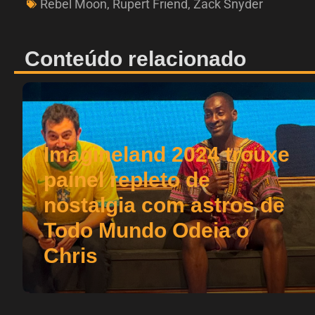
Rebel Moon
,
Rupert Friend
,
Zack Snyder
Conteúdo relacionado
Imagineland 2024 trouxe
painel repleto de
nostalgia com astros de
Todo Mundo Odeia o
Chris