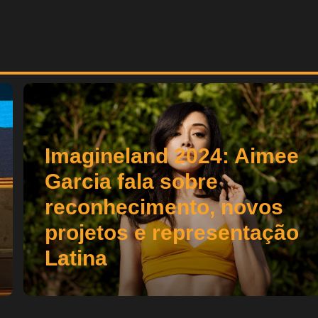
Imagineland 2024: Aimee
Garcia fala sobre
reconhecimento, novos
projetos e representação
Latina