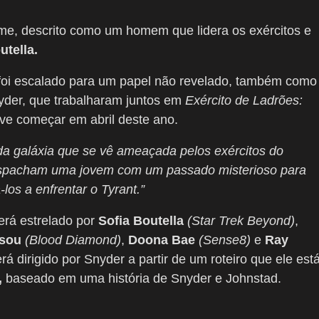
 filme, descrito como um homem que lidera os exércitos e
utella.
oi escalado para um papel não revelado, também como
nyder, que trabalharam juntos em
Exército de Ladrões:
e começar em abril deste ano.
 da galáxia que se vê ameaçada pelos exércitos do
spacham uma jovem com um passado misterioso para
los a enfrentar o Tyrant.”
erá estrelado por
Sofia Boutella
(Star Trek Beyond)
,
sou
(Blood Diamond)
,
Doona Bae
(Sense8)
e
Ray
rá dirigido por Snyder a partir de um roteiro que ele est
,
baseado em uma história de Snyder e Johnstad.