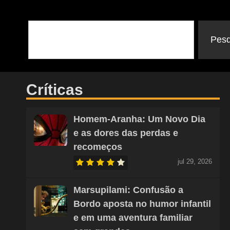
Pesq
Críticas
Homem-Aranha: Um Novo Dia
e as dores das perdas e
recomeços
jul 29, 2026
Marsupilami: Confusão a
Bordo aposta no humor infantil
e em uma aventura familiar