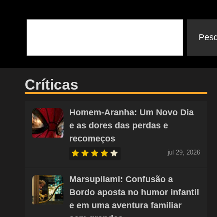
Pesq
Críticas
Homem-Aranha: Um Novo Dia
e as dores das perdas e
recomeços
jul 29, 2026
Marsupilami: Confusão a
Bordo aposta no humor infantil
e em uma aventura familiar