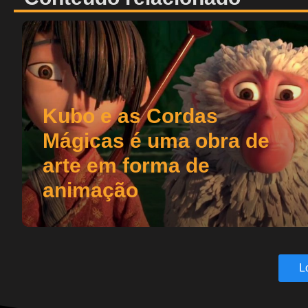
Kubo e as Cordas
Mágicas é uma obra de
arte em forma de
animação
L