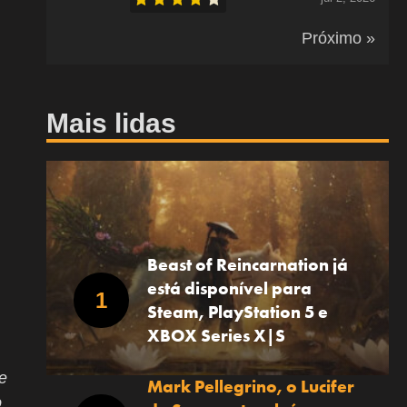
Próximo »
Mais lidas
Beast of Reincarnation já
está disponível para
Steam, PlayStation 5 e
XBOX Series X|S
e
Mark Pellegrino, o Lucifer
o