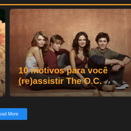
10 motivos para você
(re)assistir The O.C.
oad More