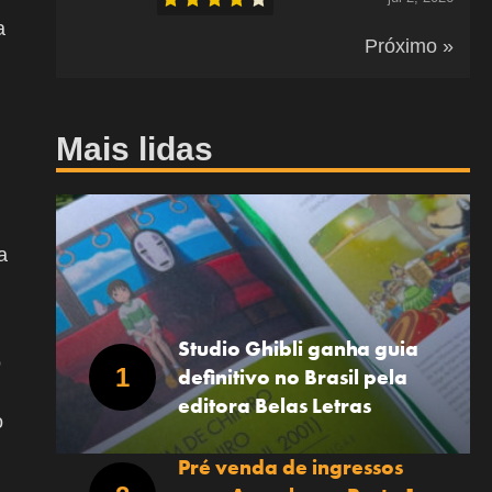
a
Próximo »
Mais lidas
a
Studio Ghibli ganha guia
o
definitivo no Brasil pela
editora Belas Letras
o
Pré venda de ingressos