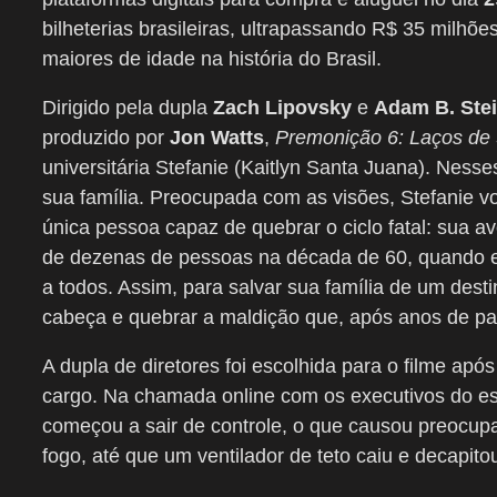
bilheterias brasileiras, ultrapassando R$ 35 milhõe
maiores de idade na história do Brasil.
Dirigido pela dupla
Zach Lipovsky
e
Adam B. Ste
produzido por
Jon Watts
,
Premonição 6: Laços de
universitária Stefanie (Kaitlyn Santa Juana). Nes
sua família. Preocupada com as visões, Stefanie vo
única pessoa capaz de quebrar o ciclo fatal: sua avó
de dezenas de pessoas na década de 60, quando e
a todos. Assim, para salvar sua família de um desti
cabeça e quebrar a maldição que, após anos de paz
A dupla de diretores foi escolhida para o filme ap
cargo. Na chamada online com os executivos do estú
começou a sair de controle, o que causou preocup
fogo, até que um ventilador de teto caiu e decapit