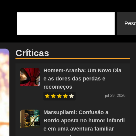
Pesq
Críticas
Homem-Aranha: Um Novo Dia
e as dores das perdas e
recomeços
jul 29, 2026
Marsupilami: Confusão a
Bordo aposta no humor infantil
e em uma aventura familiar