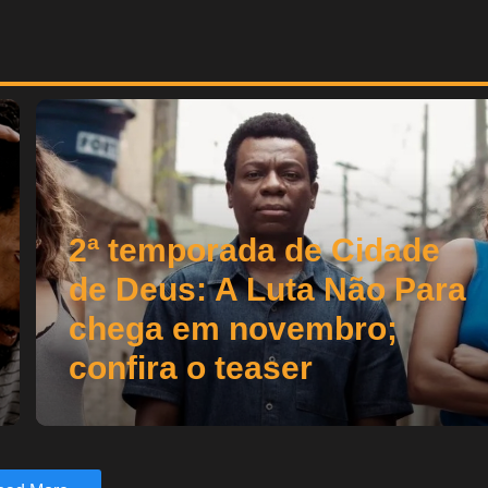
2ª temporada de Cidade
de Deus: A Luta Não Para
chega em novembro;
confira o teaser