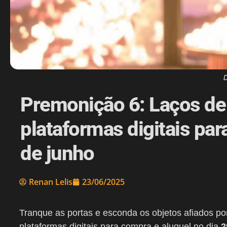
D
Premonição 6: Laços de
plataformas digitais pa
de junho
Renan Lelis
23/06/2025
Tranque as portas e esconda os objetos afiados p
plataformas digitais para compra e aluguel no dia
2