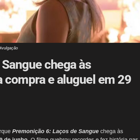
ivulgação
 Sangue chega às
ra compra e aluguel em 29
orque
Premonição 6: Laços de Sangue
chega às
9 de junho
. O filme quebrou recordes e fez história nas