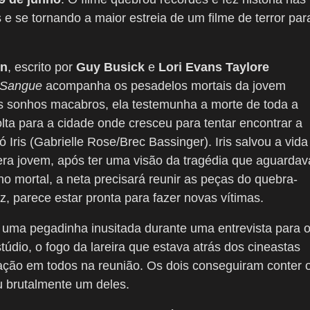
s e se tornando a maior estreia de um filme de terror par
in
, escrito por
Guy Busick
e
Lori Evans Taylore
 Sangue
acompanha os pesadelos mortais da jovem
ses sonhos macabros, ela testemunha a morte de toda a
lta para a cidade onde cresceu para tentar encontrar a
 Iris (Gabrielle Rose/Brec Bassinger). Iris salvou a vida
ra jovem, após ter uma visão da tragédia que aguardav
no mortal, a neta precisará reunir as peças do quebra-
, parece estar pronta para fazer novas vítimas.
ós uma pegadinha inusitada durante uma entrevista para 
dio, o fogo da lareira que estava atrás dos cineastas
ação em todos na reunião. Os dois conseguiram conter 
ou brutalmente um deles.