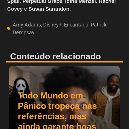
Spall
,
Perpetual Grace
,
Idina Menzel
,
Rachel
Covey
e
Susan Sarandon.
Amy Adams
,
Disney+
,
Encantada
,
Patrick
Dempsay
Conteúdo relacionado
Todo Mundo em
Pânico tropeça nas
referências, mas
ainda garante boas