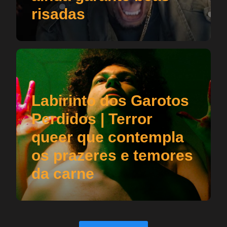
risadas
Labirinto dos Garotos
Perdidos | Terror
queer que contempla
os prazeres e temores
da carne