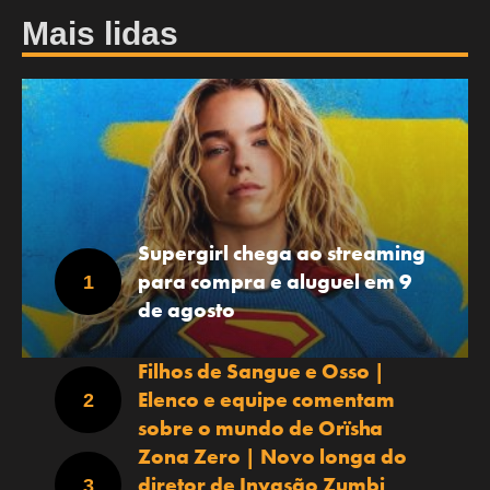
Mais lidas
Supergirl chega ao streaming
para compra e aluguel em 9
de agosto
Filhos de Sangue e Osso |
Elenco e equipe comentam
sobre o mundo de Orïsha
Zona Zero | Novo longa do
diretor de Invasão Zumbi