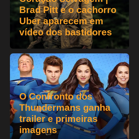
Brad Pitt e o cachorro
Uber aparecem em
vídeo dos bastidores
O Confronto dos
Thundermans ganha
trailer e primeiras
imagens