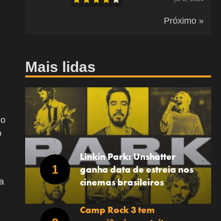
Próximo »
Mais lidas
do
o
Linkin Park: Unshatter
ganha data de estreia nos
cinemas brasileiros
a
Camp Rock 3 tem