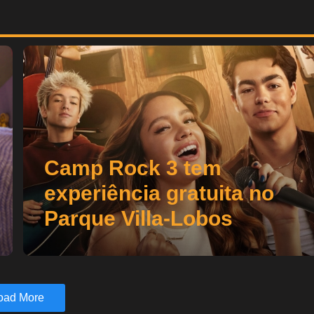
Camp Rock 3 tem
experiência gratuita no
Parque Villa-Lobos
oad More