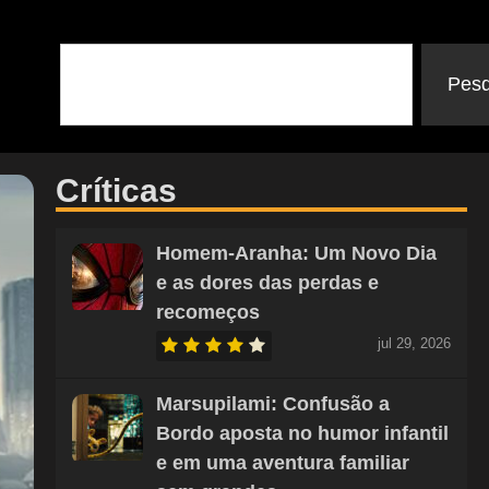
Pesq
Críticas
Homem-Aranha: Um Novo Dia
e as dores das perdas e
recomeços
jul 29, 2026
Marsupilami: Confusão a
Bordo aposta no humor infantil
e em uma aventura familiar