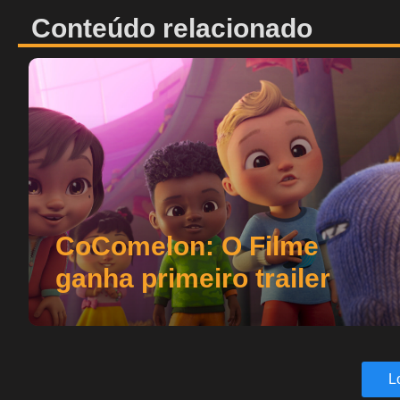
Conteúdo relacionado
CoComelon: O Filme
ganha primeiro trailer
L