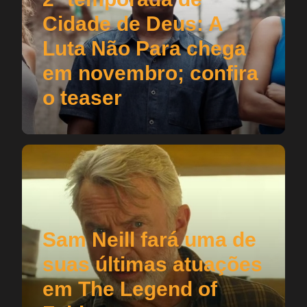
Cidade de Deus: A
Luta Não Para chega
em novembro; confira
o teaser
Sam Neill fará uma de
suas últimas atuações
em The Legend of