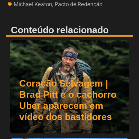
Michael Keaton
,
Pacto de Redenção
Conteúdo relacionado
Coração Selvagem |
Brad Pitt e o cachorro
Uber aparecem em
vídeo dos bastidores