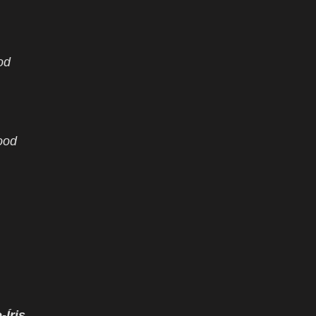
od
ood
-Íris