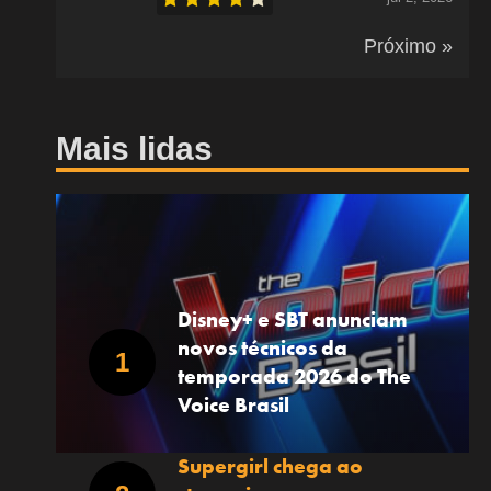
Próximo »
Mais lidas
Disney+ e SBT anunciam
novos técnicos da
temporada 2026 do The
Voice Brasil
Supergirl chega ao