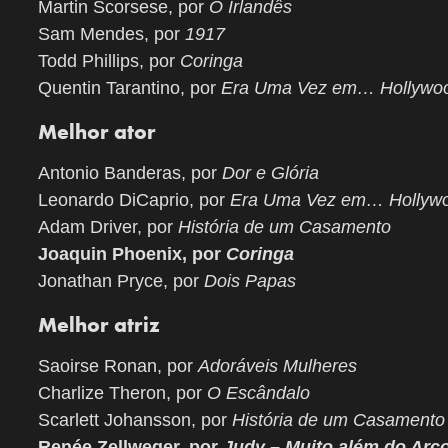
Martin Scorsese, por
O Irlandês
Sam Mendes, por
1917
Todd Phillips, por
Coringa
Quentin Tarantino, por
Era Uma Vez em… Hollywo
Melhor ator
Antonio Banderas, por
Dor e Glória
Leonardo DiCaprio, por
Era Uma Vez em… Hollyw
Adam Driver, por
História de um Casamento
Joaquin Phoenix, por
Coringa
Jonathan Pryce, por
Dois Papas
Melhor atriz
Saoirse Ronan, por
Adoráveis Mulheres
Charlize Theron, por
O Escândalo
Scarlett Johansson, por
História de um Casamento
Renée Zellweger, por
Judy – Muito além do Arco