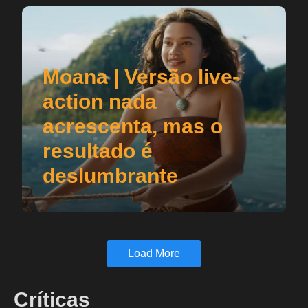
Moana | Versão live-
action nada
acrescenta, mas o
resultado é
deslumbrante
Load More
Críticas