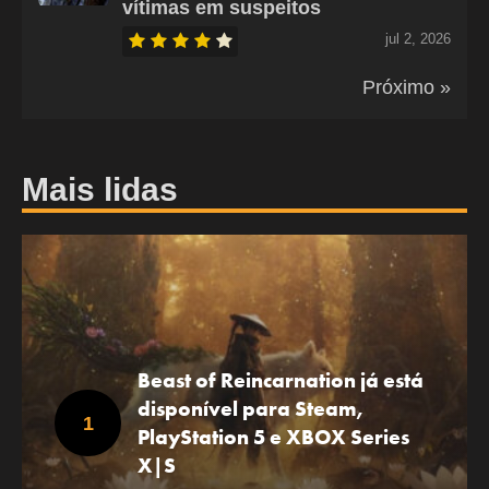
vítimas em suspeitos
jul 2, 2026
Próximo »
Mais lidas
Beast of Reincarnation já está
disponível para Steam,
PlayStation 5 e XBOX Series
X|S