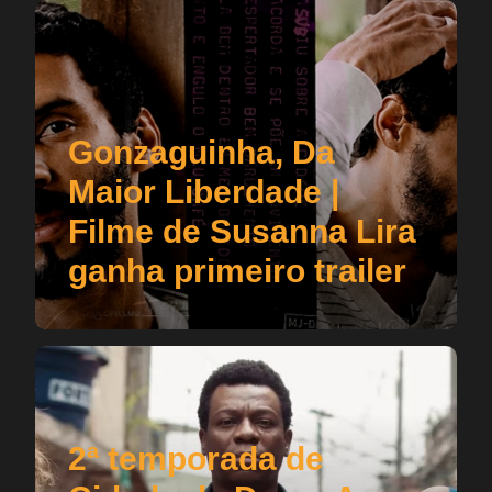
Gonzaguinha, Da
Maior Liberdade |
Filme de Susanna Lira
ganha primeiro trailer
2ª temporada de