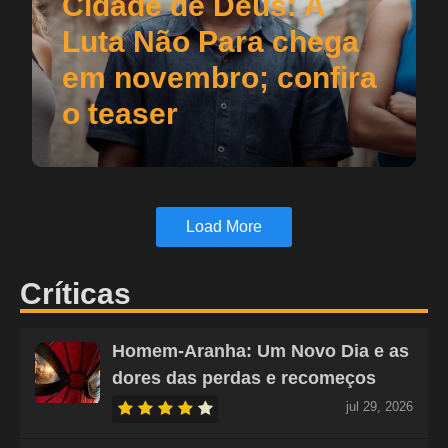
Cidade de Deus: A
Luta Não Para chega
em novembro; confira
o teaser
Load More
Críticas
Homem-Aranha: Um Novo Dia e as
dores das perdas e recomeços
jul 29, 2026